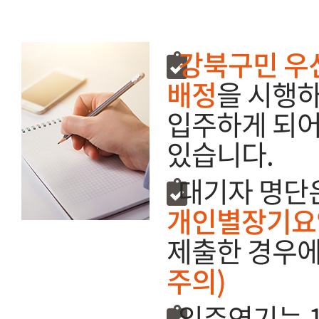
강북구민 우
배정
을 시행하
입주하게 되어
있습니다.
대기자 명단
개인별장기요
제출한 경우에
주의)
입주연기는 